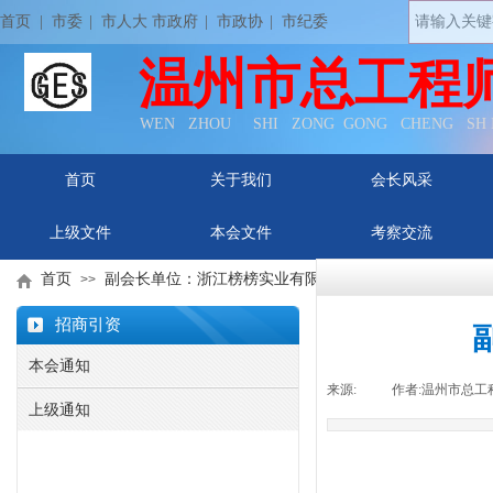
首页
| 市委
|
市人大 市政府
|
市政协
|
市纪委
温州市总工程
WEN ZHOU SHI ZONG GONG CHENG SH
首页
关于我们
会长风采
上级文件
本会文件
考察交流
首页
副会长单位：浙江榜榜实业有限公司
>>
招商引资
本会通知
来源:
|
作者:
温州市总工
上级通知