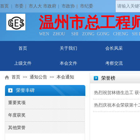
首页
| 市委
|
市人大 市政府
|
市政协
|
市纪委
温州市总工程
WEN ZHOU SHI ZONG GONG CHENG SH
首页
关于我们
会长风采
上级文件
本会文件
考察交流
首页
通知公告
本会通知
>>
>>
荣誉榜
荣誉丰碑
热烈祝贺林德生总工 获
重要奖项
热烈庆祝本会荣获第十二
年度获奖
其他荣誉