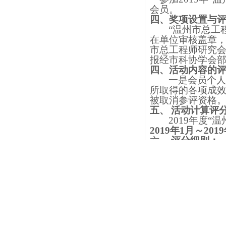
会员。
四、奖项设置与
“温州市总工
在单位审核盖章
市总工程师研究
报经市科协学会
四、活动内容的
一是会员个
所取得的各项成
被取消参评资格
五、
活动计算评
2019
年度
“
2019
年
1
月～
2019
六、
评分细则：
1
、专利发明
复印件为准。个
作所获专利：第
上一篇：
总工特刊第126期
下一篇：
总工特刊第128期