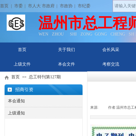
首页
| 市委
|
市人大 市政府
|
市政协
|
市纪委
温州市总工程
WEN ZHOU SHI ZONG GONG CHENG SH
首页
关于我们
会长风采
上级文件
本会文件
考察交流
首页
总工特刊第127期
>>
招商引资
本会通知
来源:
|
作者:
温州市总工
上级通知